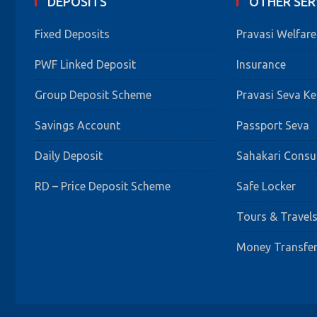
DEPOSITS
OTHER SER
Fixed Deposits
Pravasi Welfar
PWF Linked Deposit
Insurance
Group Deposit Scheme
Pravasi Seva K
Savings Account
Passport Seva
Daily Deposit
Sahakari Cons
RD – Price Deposit Scheme
Safe Locker
Tours & Travel
Money Transfe