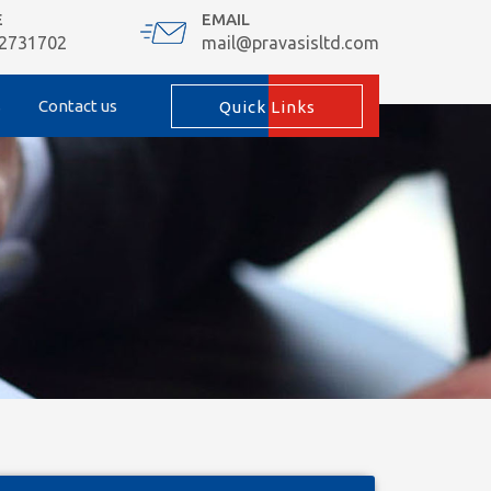
E
EMAIL
 2731702
mail@pravasisltd.com
s
Contact us
Quick Links