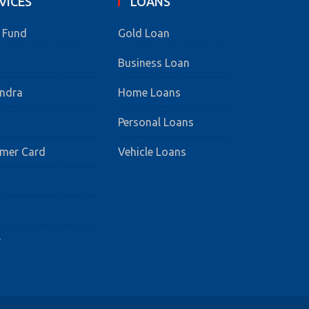
VICES
LOANS
e Fund
Gold Loan
Business Loan
endra
Home Loans
Personal Loans
umer Card
Vehicle Loans
s
r