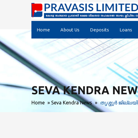
Home
About Us
Deposits
Loans
SEVA KENDRA NEW
Home
»
Seva Kendra News
»
തൃശ്ശൂര്‍ ജില്ല