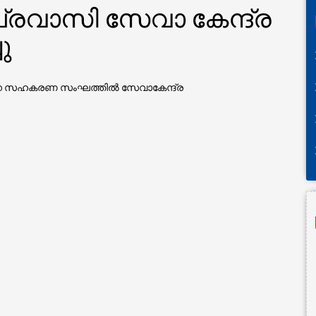
‍ പ്രവാസി സേവാ കേന്ദ്ര
ു
സന സഹകരണ സംഘത്തില്‍ സേവാകേന്ദ്ര