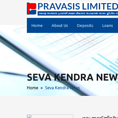
Home
About Us
Deposits
Loans
SEVA KENDRA NEW
Home
»
Seva Kendra News