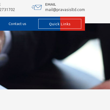
E
EMAIL
 2731702
mail@pravasisltd.com
s
Contact us
Quick Links