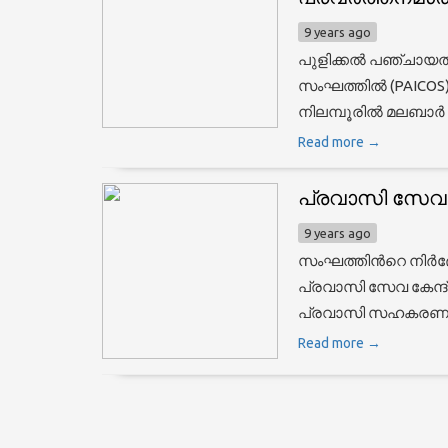
9 years ago
പുളിക്കല്‍ പഞ്ചായ
സംഘത്തില്‍ (PAICOS)
നിലമ്പൂരില്‍ മലബാര
Read more →
പ്രവാസി സേവാ ക
9 years ago
സംഘത്തിന്‍റെ നിര്‍ദ
പ്രവാസി സേവ കേന്ദ്
പ്രവാസി സഹകരണ സ
Read more →