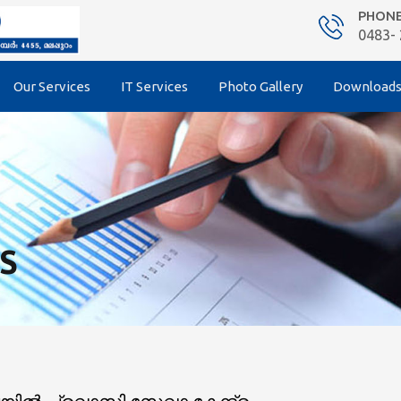
PHON
0483-
Our Services
IT Services
Photo Gallery
Download
S