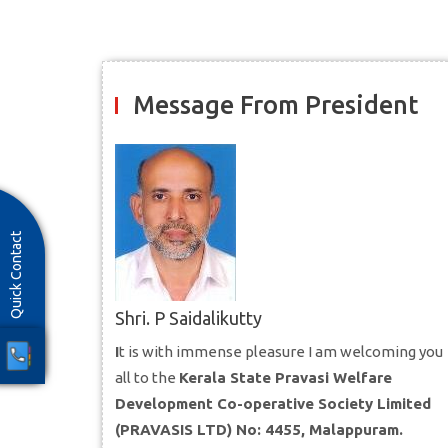
Message From President
Quick Contact
Shri. P Saidalikutty
I
t is with immense pleasure I am welcoming you
all to the
Kerala State Pravasi Welfare
Development Co-operative Society Limited
(PRAVASIS LTD) No: 4455, Malappuram.