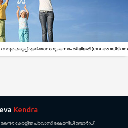
നറുക്കെടുപ്പ് എല്ലമാസവും ഒന്നാം തിയ്യതി (ഗവ. അവധിദിവസങ്ങള്
Seva
Kendra
േന്ദ്ര കേരളീയ പ്രവാസി ക്ഷേമനിധി ബോര്‍ഡ്,