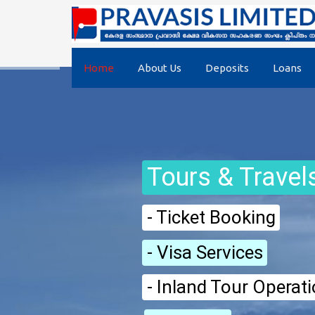
Home
About Us
Deposits
Loans
Tours & Travel
- Ticket Booking
- Visa Services
- Inland Tour Operat