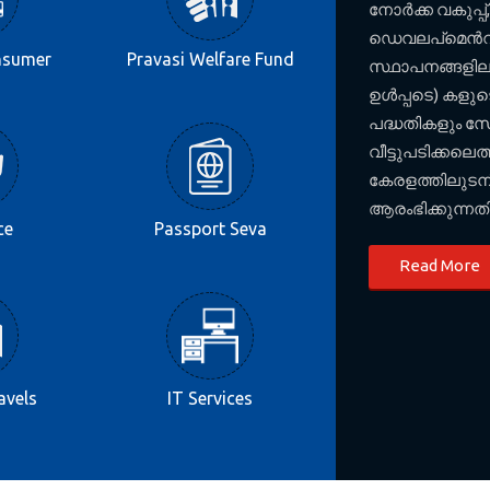
നോര്‍ക്ക വകുപ്പ്
ഡെവലപ്മെന്‍റ്,
nsumer
Pravasi Welfare Fund
സ്ഥാപനങ്ങളിലൂട
ഉള്‍പ്പടെ) കള
പദ്ധതികളും സ
വീട്ടുപടിക്കലെത
കേരളത്തിലുടനീ
ആരംഭിക്കുന്നതി
ce
Passport Seva
Read More
avels
IT Services