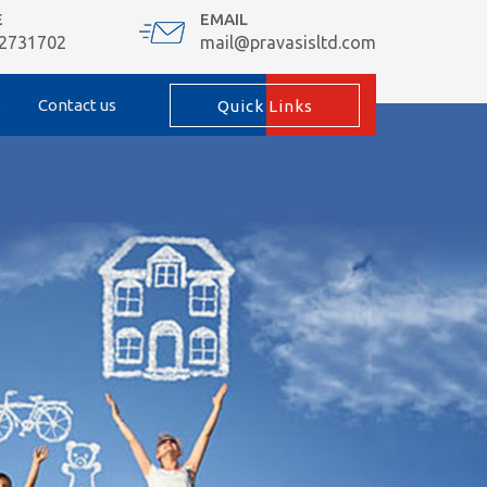
E
EMAIL
 2731702
mail@pravasisltd.com
s
Contact us
Quick Links