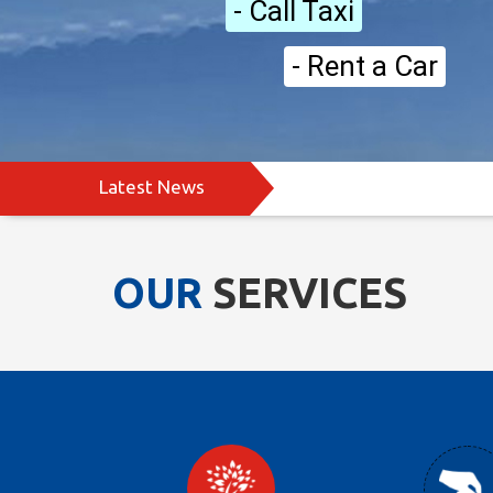
- Call Taxi
- Rent a Car
Latest News
OUR
SERVICES