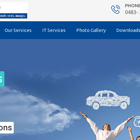
PHON
0483-
Our Services
IT Services
Photo Gallery
Download
s
ions