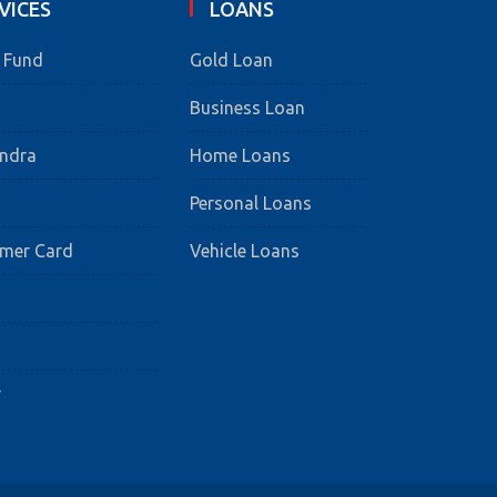
VICES
LOANS
e Fund
Gold Loan
Business Loan
endra
Home Loans
Personal Loans
umer Card
Vehicle Loans
s
r