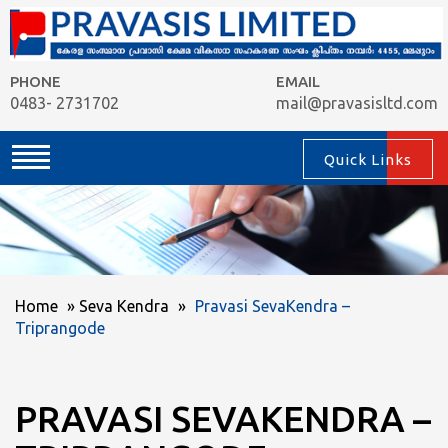
PHONE
EMAIL
0483- 2731702
mail@pravasisltd.com
Quick Links
Home
»
Seva Kendra
»
Pravasi SevaKendra –
Triprangode
PRAVASI SEVAKENDRA –