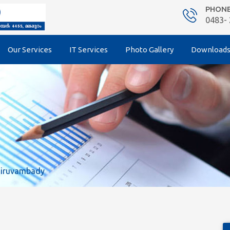
PHON
0483-
Our Services
IT Services
Photo Gallery
Download
hiruvambady