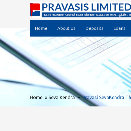
Home
About Us
Deposits
Loans
Home
»
Seva Kendra
»
Pravasi SevaKendra T