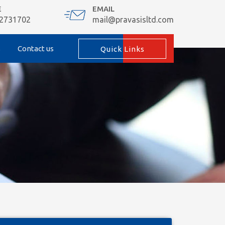
E
EMAIL
 2731702
mail@pravasisltd.com
s
Contact us
Quick Links