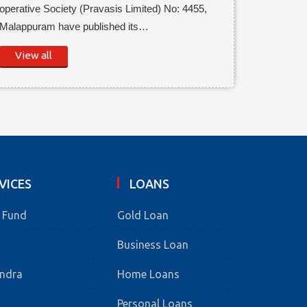
operative Society (Pravasis Limited) No: 4455,
Malappuram have published its…
View all
VICES
LOANS
e Fund
Gold Loan
Business Loan
endra
Home Loans
Personal Loans