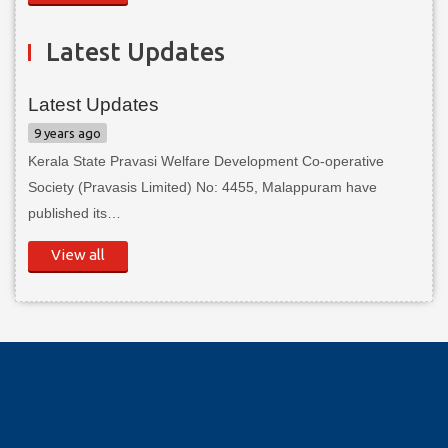
Latest Updates
Latest Updates
9 years ago
Kerala State Pravasi Welfare Development Co-operative
Society (Pravasis Limited) No: 4455, Malappuram have
published its…
View all