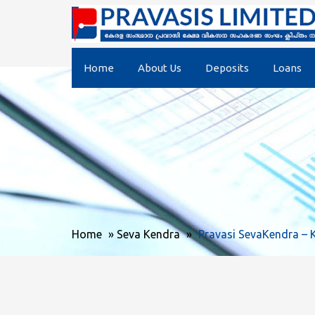
Home
About Us
Deposits
Loans
Home
»
Seva Kendra
»
Pravasi SevaKendra