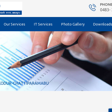
PHON
0483-
Our Services
IT Services
Photo Gallery
Download
 – KODUR-CHATTIPARAMABU