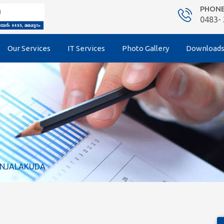
PHON
0483-
Our Services
IT Services
Photo Gallery
Download
RINJALAKUDA