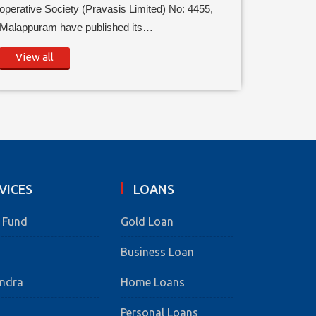
operative Society (Pravasis Limited) No: 4455,
Malappuram have published its…
View all
VICES
LOANS
e Fund
Gold Loan
Business Loan
endra
Home Loans
Personal Loans