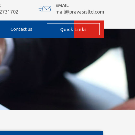
E
EMAIL
 2731702
mail@pravasisltd.com
s
Contact us
Quick Links