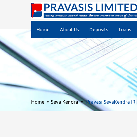
Home
About Us
Deposits
Loans
Home
»
Seva Kendra
»
Pravasi SevaKendra I