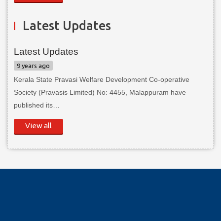
Latest Updates
Latest Updates
9 years ago
Kerala State Pravasi Welfare Development Co-operative
Society (Pravasis Limited) No: 4455, Malappuram have
published its…
View all